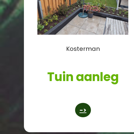
Kosterman
Tuin aanleg
->