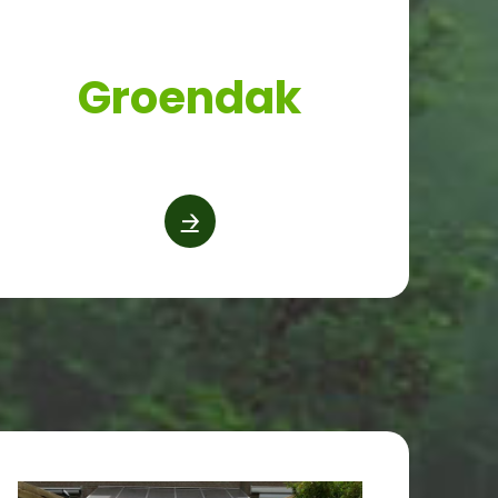
Groendak
🡢