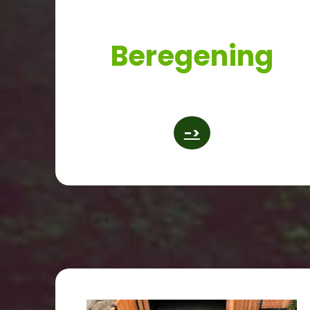
Beregening
->