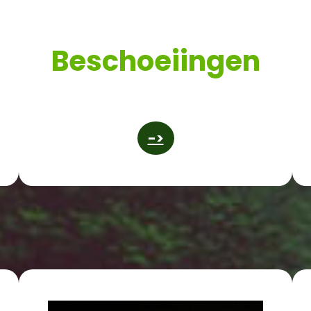
Beschoeiingen
->